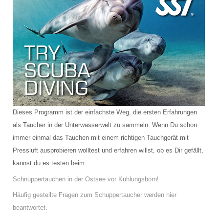
Schulungsraum für die Tauchausbildung
Verkauf und Vermietung von Ausrüstung
Das Team der Tauchbasis
AUSBILDUNG
Schnuppertauchen in der Ostsee
Dieses Programm ist der einfachste Weg, die ersten Erfahrungen
Tauchausbildung SSI
als Taucher in der Unterwasserwelt zu sammeln. Wenn Du schon
Werde SSI Dive Professional
immer einmal das Tauchen mit einem richtigen Tauchgerät mit
Pressluft ausprobieren wolltest und erfahren willst, ob es Dir gefällt,
Termine Tauchausbildung
kannst du es testen beim
Schnuppertauchen in der Ostsee vor Kühlungsborn!
Anfrage Tauchausbildung
Häufig gestellte Fragen zum Schuppertaucher werden hier
TAUCHCLUB BALTIC
beantwortet.