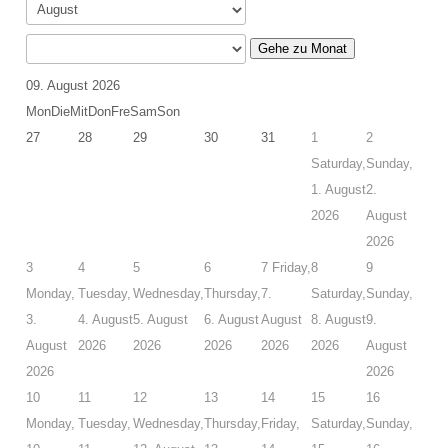
Schulungsraum für die Tauchausbildung
Gehe zu Monat
Verkauf und Vermietung von Ausrüstung
09. August 2026
Das Team der Tauchbasis
Mon
Die
Mit
Don
Fre
Sam
Son
27
28
29
30
31
1
2
AUSBILDUNG
Saturday,
Sunday,
1. August
2.
Schnuppertauchen in der Ostsee
2026
August
Tauchausbildung SSI
2026
3
4
5
6
7
Friday,
8
9
Werde SSI Dive Professional
Monday,
Tuesday,
Wednesday,
Thursday,
7.
Saturday,
Sunday,
3.
4. August
5. August
6. August
August
8. August
9.
Termine Tauchausbildung
August
2026
2026
2026
2026
2026
August
Anfrage Tauchausbildung
2026
2026
10
11
12
13
14
15
16
TAUCHCLUB BALTIC
Monday,
Tuesday,
Wednesday,
Thursday,
Friday,
Saturday,
Sunday,