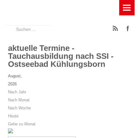
HOME
TAUCHBASIS
Suchen
News
...
aktuelle Termine -
Ausstattung der Tauchbasis
Tauchausbildung nach SSI -
Füllstation für Pressluft, Kompressor und Leihflaschen
Ostseebad Kühlungsborn
Geräumige Terasse mit Entspannungsfaktor
August,
2026
Großes Spühlbecken mit Wasserfilterung
Nach Jahr
Nach Monat
Großes Umkleidezelt
Nach Woche
Rödeltische zum Auf- und Abbau der Tauchgeräte
Heute
Gehe zu Monat
Schattiger Trockenplatz