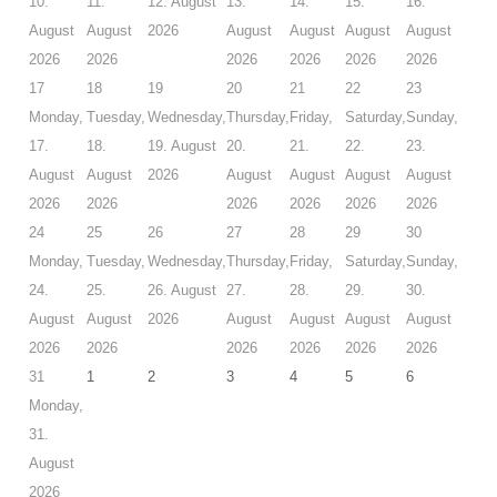
10.
11.
12. August
13.
14.
15.
16.
TAUCHPLÄTZE
August
August
2026
August
August
August
August
2026
2026
2026
2026
2026
2026
Landtauchgänge in der Ostsee vor der Basis
17
18
19
20
21
22
23
Das Hausriff vor der Tauchbasis Baltic
Monday,
Tuesday,
Wednesday,
Thursday,
Friday,
Saturday,
Sunday,
17.
18.
19. August
20.
21.
22.
23.
Steingarten
August
August
2026
August
August
August
August
2026
2026
2026
2026
2026
2026
Schülerboje
24
25
26
27
28
29
30
Bootsausfahrten Zone A
Monday,
Tuesday,
Wednesday,
Thursday,
Friday,
Saturday,
Sunday,
24.
25.
26. August
27.
28.
29.
30.
Kleines Steinfeld
August
August
2026
August
August
August
August
2026
2026
2026
2026
2026
2026
Geröllfeld
31
1
2
3
4
5
6
Großes Steinfeld
Monday,
31.
Bootsausfahrten Zone B
August
2026