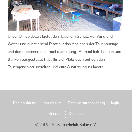
Schulungsraum für die Tauchausbildung
Verkauf und Vermietung von Ausrüstung
Das Team der Tauchbasis
Unser Umkleidezelt bietet den Tauchern Schutz vor Wind und
AUSBILDUNG
Wetter und ausreichend Platz für das Anziehen der Tauchanzüge
und das montieren der Tauchausrüstung. Mit reichlich Tischen und
Schnuppertauchen in der Ostsee
Bänken ausgestattet habt Ihr viel Platz euch auf den den
Tauchgang vorzubereiten und eure Ausrüstung zu lagern.
Tauchausbildung SSI
Werde SSI Dive Professional
Termine Tauchausbildung
Basisordnung
Impressum
Datenschutzerklärung
login
Anfrage Tauchausbildung
Sitemap
Domains
TAUCHCLUB BALTIC
© 2016 - 2025 Tauchclub Baltic e.V.