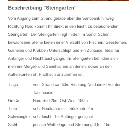
Schulungsraum für die Tauchausbildung
Beschreibung "Steingarten"
Vom Abgang zum Strand gerade über die Sandbank hinweg
Verkauf und Vermietung von Ausrüstung
Richtung Nord kommt Ihr direkt in den leicht zu betauchenden
Das Team der Tauchbasis
Steingarten. Der Steingarten liegt mitten im Sand. Schön
bewachsene Steine bieten einer Vielzahl von Fischen, Seesternen,
AUSBILDUNG
Garnelen und Krabben Unterschlupf und ein Zuhause. Ideal für
Anfänger und Nachttauchgänge. Im Steingarten befinden sich
Schnuppertauchen in der Ostsee
mehrere Mergel- und Sandflächen an denen, sowie an den
Tauchausbildung SSI
Außenkanten oft Plattfisch anzutreffen ist.
Lage:
vom Strand ca. 60m Richtung Nord direkt vor der
Werde SSI Dive Professional
Tauchbasis
Termine Tauchausbildung
Größe:
Nord-Süd 25m Ost-West 150m
Tiefe:
sehr Nordkante m – Südkante 2m
Anfrage Tauchausbildung
Schwierigkeit:
sehr leicht - für Anfänger geeignet
Sicht:
je nach Wetterlage und Strömung 0,5 – 15m
TAUCHCLUB BALTIC