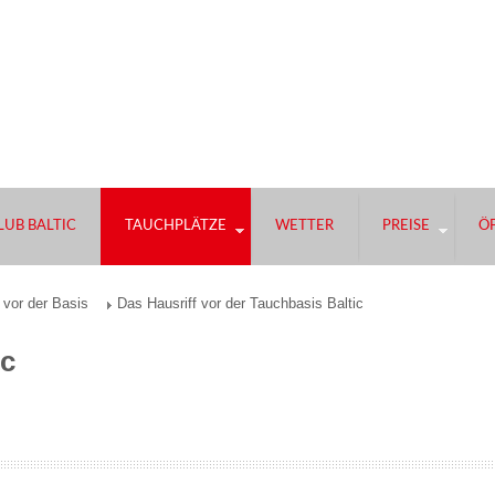
UB BALTIC
TAUCHPLÄTZE
WETTER
PREISE
Ö
 vor der Basis
Das Hausriff vor der Tauchbasis Baltic
ic